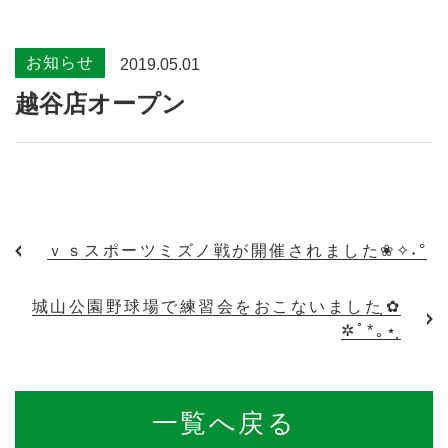
お知らせ
2019.05.01
越谷店オープン
ｖｓスポーツミズノ戦が開催されました❀✧˖°
城山公園野球場で練習会をおこないましたฺ✿
✲ﾟ*｡⋆ฺ
一覧へ戻る