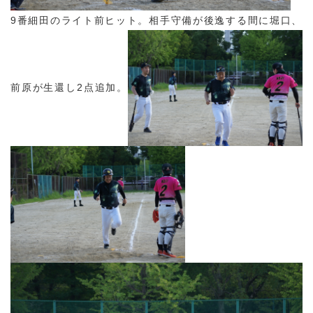
9番細田のライト前ヒット。相手守備が後逸する間に堀口、
前原が生還し2点追加。