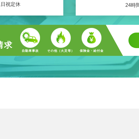
 土日祝定休
24時
請求
自動車事故
その他（火災等）
保険金・給付金