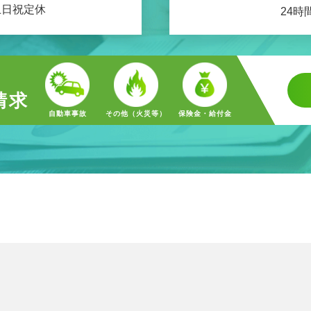
 土日祝定休
24時
請求
自動車事故
その他（火災等）
保険金・給付金