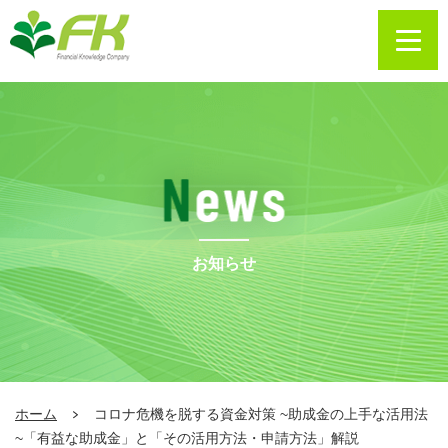
お知らせ
ホーム
コロナ危機を脱する資金対策 ~助成金の上手な活用法
~「有益な助成金」と「その活用方法・申請方法」解説