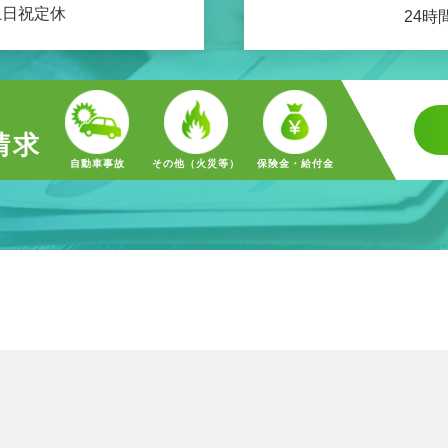
 土日祝定休
24時
請求
自動車事故
その他（火災等）
保険金・給付金