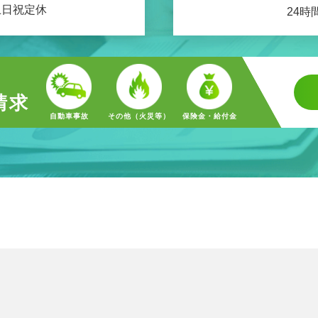
 土日祝定休
24時
請求
自動車事故
その他（火災等）
保険金・給付金