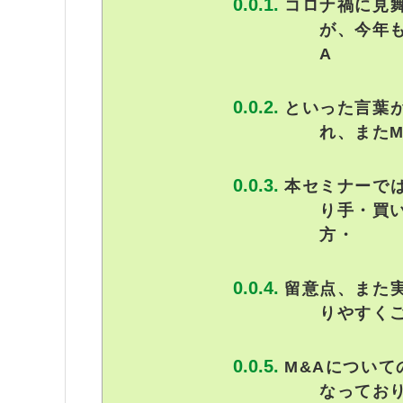
コロナ禍に見舞
が、今年も
A
といった言葉
れ、また
本セミナーでは
り手・買
方・
留意点、また
りやすく
M&Aについ
なってお