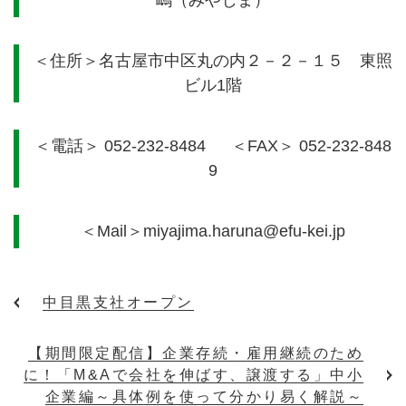
嶋（みやじま）
＜住所＞名古屋市中区丸の内２－２－１５ 東照
ビル
1
階
＜電話＞
052-232-8484
＜
FAX
＞
052-232-848
9
＜
Mail
＞
miyajima.haruna@efu-kei.jp
中目黒支社オープン
【期間限定配信】企業存続・雇用継続のため
に！「M&Aで会社を伸ばす、譲渡する」中小
企業編～具体例を使って分かり易く解説～