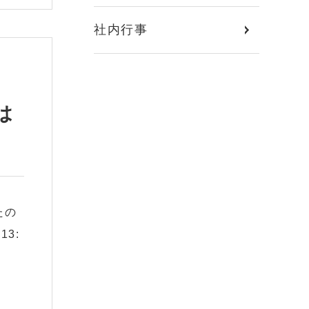
社内行事
は
たの
13: